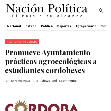
Nacional
Estado
Política
Deportes
Agropecuario
Turis
Ayuntamiento Cordoba
Promueve Ayuntamiento
prácticas agroecológicas a
estudiantes cordobeses
on
|
views
and
comments
abril 28, 2023
310
4