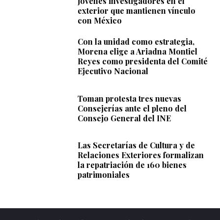
jóvenes investigadores en el
exterior que mantienen vínculo
con México
Con la unidad como estrategia,
Morena elige a Ariadna Montiel
Reyes como presidenta del Comité
Ejecutivo Nacional
Toman protesta tres nuevas
Consejerías ante el pleno del
Consejo General del INE
Las Secretarías de Cultura y de
Relaciones Exteriores formalizan
la repatriación de 160 bienes
patrimoniales