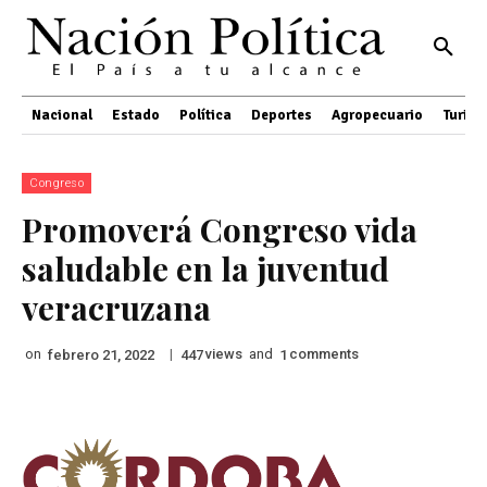
Nacional
Estado
Política
Deportes
Agropecuario
Turis
Congreso
Promoverá Congreso vida
saludable en la juventud
veracruzana
on
|
views
and
comments
febrero 21, 2022
447
1