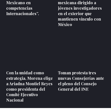
Mexicano en
mexicana dirigido a
competencias
jóvenes investigadores
Internacionales”.
en el exterior que
mantienen vínculo con
México
Con la unidad como
Toman protesta tres
estrategia, Morena elige
nuevas Consejerías ante
a Ariadna Montiel Reyes
el pleno del Consejo
como presidenta del
General del INE
Comité Ejecutivo
Nacional