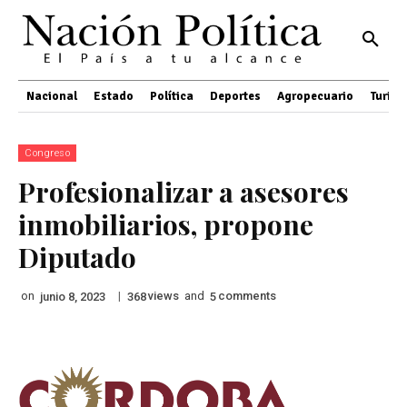
Nacional
Estado
Política
Deportes
Agropecuario
Turis
Congreso
Profesionalizar a asesores
inmobiliarios, propone
Diputado
on
|
views
and
comments
junio 8, 2023
368
5