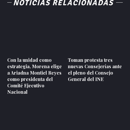
NOTICIAS RELACIONADAS
Con la unidad como
Toman protesta tres
estrategia, Morena elige
nuevas Consejerías ante
a Ariadna Montiel Reyes
el pleno del Consejo
como presidenta del
General del INE
Comité Ejecutivo
Nacional