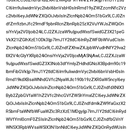
CI6Im9uIiwidmVyc2lvbiI6bnVsbH0sInRmd19yZWZzcmNfc2Vz
c2lvbiI6eyJidWNrZXQiOiJvbiIsInZlcnNpb24iOm51bGx9LCJ0Zn
dfZm9zbnJfc29mdF9pbnRlcnZlbnRpb25zX2VuYWJsZWQiOn
siYnVja2V0Ijoib24iLCJ2ZXJzaW9uIjpudWxsfSwidGZ3X21peG
VkX21lZGlhXzE1ODk3Ijp7ImJ1Y2tldCI6InRyZWF0bWVudCIsIn
ZlcnNpb24iOm51bGx9LCJ0ZndfZXhwZXJpbWVudHNfY29va2
llX2V4cGlyYXRpb24iOnsiYnVja2V0IjoxMjA5NjAwLCJ2ZXJzaW
9uIjpudWxsfSwidGZ3X3Nob3dfYmlyZHdhdGNoX3Bpdm90c19
lbmFibGVkIjp7ImJ1Y2tldCI6Im9uIiwidmVyc2lvbiI6bnVsbH0sIn
Rmd19kdXBsaWNhdGVfc2NyaWJlc190b19zZXR0aW5ncyI6ey
JidWNrZXQiOiJvbiIsInZlcnNpb24iOm51bGx9LCJ0ZndfdXNlX3
Byb2ZpbGVfaW1hZ2Vfc2hhcGVfZW5hYmxlZCI6eyJidWNrZX
QiOiJvbiIsInZlcnNpb24iOm51bGx9LCJ0ZndfdmlkZW9faGxzX2
R5bmFtaWNfbWFuaWZlc3RzXzE1MDgyIjp7ImJ1Y2tldCI6InRyd
WVfYml0cmF0ZSIsInZlcnNpb24iOm51bGx9LCJ0ZndfbGVnY
WN5X3RpbWVsaW5lX3N1bnNldCI6eyJidWNrZXQiOnRydWUsIn