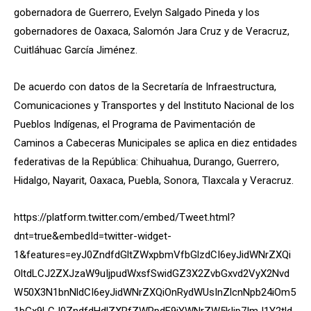
gobernadora de Guerrero, Evelyn Salgado Pineda y los
gobernadores de Oaxaca, Salomón Jara Cruz y de Veracruz,
Cuitláhuac García Jiménez.
De acuerdo con datos de la Secretaría de Infraestructura,
Comunicaciones y Transportes y del Instituto Nacional de los
Pueblos Indígenas, el Programa de Pavimentación de
Caminos a Cabeceras Municipales se aplica en diez entidades
federativas de la República: Chihuahua, Durango, Guerrero,
Hidalgo, Nayarit, Oaxaca, Puebla, Sonora, Tlaxcala y Veracruz.
https://platform.twitter.com/embed/Tweet.html?
dnt=true&embedId=twitter-widget-
1&features=eyJ0ZndfdGltZWxpbmVfbGlzdCI6eyJidWNrZXQi
OltdLCJ2ZXJzaW9uIjpudWxsfSwidGZ3X2ZvbGxvd2VyX2Nvd
W50X3N1bnNldCI6eyJidWNrZXQiOnRydWUsInZlcnNpb24iOm5
1bGx9LCJ0ZndfdHdlZXRfZWRpdF9iYWNrZW5kIjp7ImJ1Y2tld