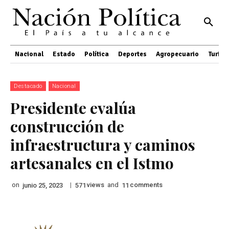
Nacional
Estado
Política
Deportes
Agropecuario
Turis
Destacado
Nacional
Presidente evalúa
construcción de
infraestructura y caminos
artesanales en el Istmo
on
|
views
and
comments
junio 25, 2023
571
11