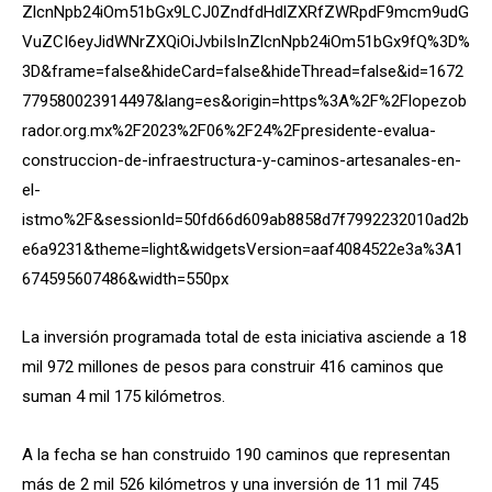
ZlcnNpb24iOm51bGx9LCJ0ZndfdHdlZXRfZWRpdF9mcm9udG
VuZCI6eyJidWNrZXQiOiJvbiIsInZlcnNpb24iOm51bGx9fQ%3D%
3D&frame=false&hideCard=false&hideThread=false&id=1672
779580023914497&lang=es&origin=https%3A%2F%2Flopezob
rador.org.mx%2F2023%2F06%2F24%2Fpresidente-evalua-
construccion-de-infraestructura-y-caminos-artesanales-en-
el-
istmo%2F&sessionId=50fd66d609ab8858d7f7992232010ad2b
e6a9231&theme=light&widgetsVersion=aaf4084522e3a%3A1
674595607486&width=550px
La inversión programada total de esta iniciativa asciende a 18
mil 972 millones de pesos para construir 416 caminos que
suman 4 mil 175 kilómetros.
A la fecha se han construido 190 caminos que representan
más de 2 mil 526 kilómetros y una inversión de 11 mil 745