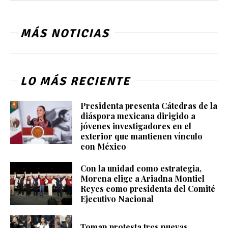
MÁS NOTICIAS
LO MÁS RECIENTE
Presidenta presenta Cátedras de la
diáspora mexicana dirigido a
jóvenes investigadores en el
exterior que mantienen vínculo
con México
Con la unidad como estrategia,
Morena elige a Ariadna Montiel
Reyes como presidenta del Comité
Ejecutivo Nacional
Toman protesta tres nuevas