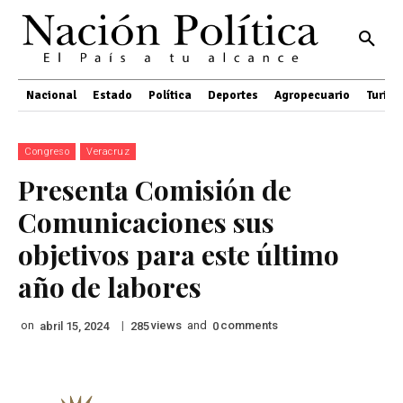
Nacional
Estado
Política
Deportes
Agropecuario
Turis
Congreso
Veracruz
Presenta Comisión de
Comunicaciones sus
objetivos para este último
año de labores
on
|
views
and
comments
abril 15, 2024
285
0