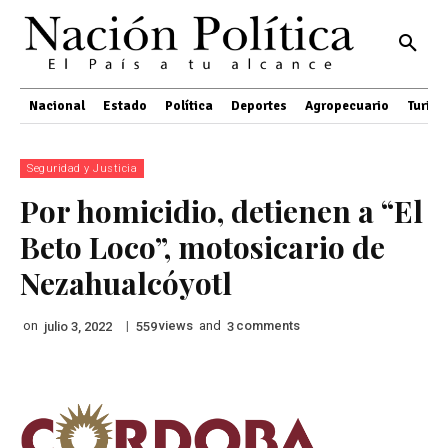
Nacional
Estado
Política
Deportes
Agropecuario
Turis
Seguridad y Justicia
Por homicidio, detienen a “El
Beto Loco”, motosicario de
Nezahualcóyotl
on
|
views
and
comments
julio 3, 2022
559
3