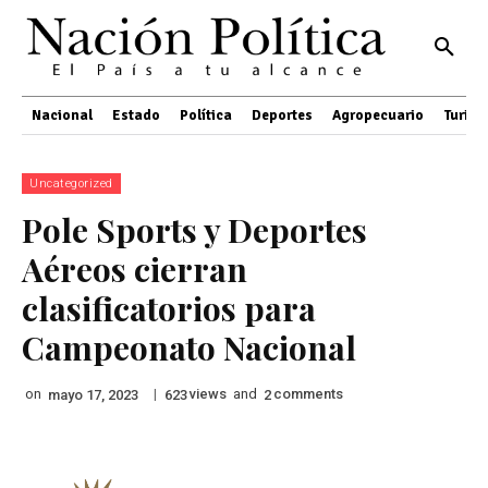
Nacional
Estado
Política
Deportes
Agropecuario
Turis
Uncategorized
Pole Sports y Deportes
Aéreos cierran
clasificatorios para
Campeonato Nacional
on
|
views
and
comments
mayo 17, 2023
623
2