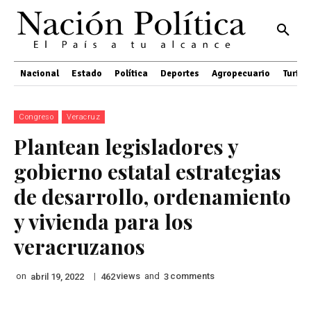
Nacional
Estado
Política
Deportes
Agropecuario
Turis
Congreso
Veracruz
Plantean legisladores y
gobierno estatal estrategias
de desarrollo, ordenamiento
y vivienda para los
veracruzanos
on
|
views
and
comments
abril 19, 2022
462
3