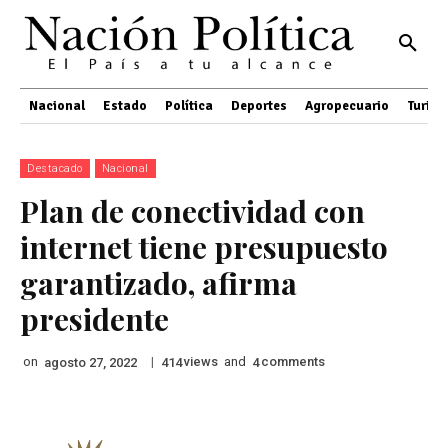
Nacional
Estado
Política
Deportes
Agropecuario
Turis
Destacado
Nacional
Plan de conectividad con
internet tiene presupuesto
garantizado, afirma
presidente
on
|
views
and
comments
agosto 27, 2022
414
4