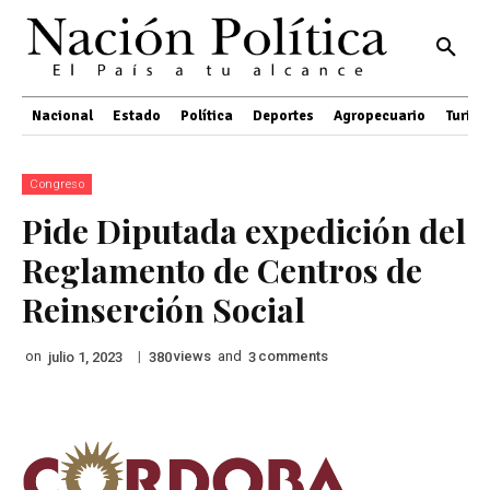
Nacional
Estado
Política
Deportes
Agropecuario
Turis
Congreso
Pide Diputada expedición del
Reglamento de Centros de
Reinserción Social
on
|
views
and
comments
julio 1, 2023
380
3