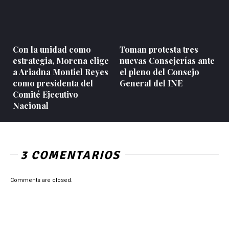
Con la unidad como
Toman protesta tres
estrategia, Morena elige
nuevas Consejerías ante
a Ariadna Montiel Reyes
el pleno del Consejo
como presidenta del
General del INE
Comité Ejecutivo
Nacional
3 COMENTARIOS
Comments are closed.