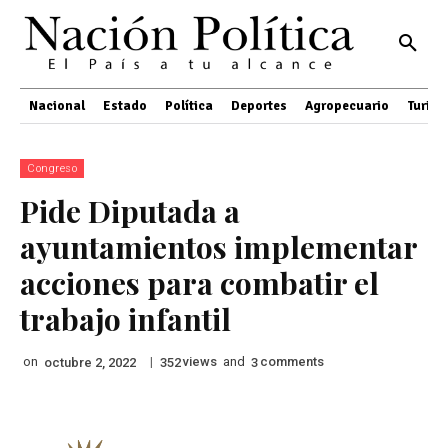
Nacional
Estado
Política
Deportes
Agropecuario
Turis
Congreso
Pide Diputada a
ayuntamientos implementar
acciones para combatir el
trabajo infantil
on
|
views
and
comments
octubre 2, 2022
352
3