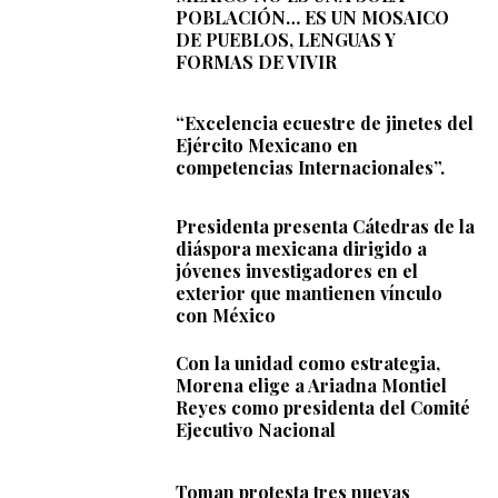
POBLACIÓN… ES UN MOSAICO
DE PUEBLOS, LENGUAS Y
FORMAS DE VIVIR
“Excelencia ecuestre de jinetes del
Ejército Mexicano en
competencias Internacionales”.
Presidenta presenta Cátedras de la
diáspora mexicana dirigido a
jóvenes investigadores en el
exterior que mantienen vínculo
con México
Con la unidad como estrategia,
Morena elige a Ariadna Montiel
Reyes como presidenta del Comité
Ejecutivo Nacional
Toman protesta tres nuevas