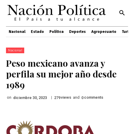
Nacional
Estado
Política
Deportes
Agropecuario
Turis
Nacional
Peso mexicano avanza y
perfila su mejor año desde
1989
on
|
views
and
comments
diciembre 30, 2023
279
0