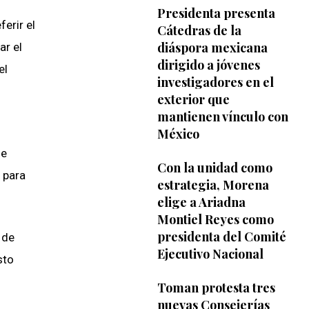
Presidenta presenta
erir el
Cátedras de la
diáspora mexicana
ar el
dirigido a jóvenes
el
investigadores en el
exterior que
mantienen vínculo con
México
de
Con la unidad como
s para
estrategia, Morena
elige a Ariadna
Montiel Reyes como
presidenta del Comité
 de
Ejecutivo Nacional
sto
Toman protesta tres
nuevas Consejerías