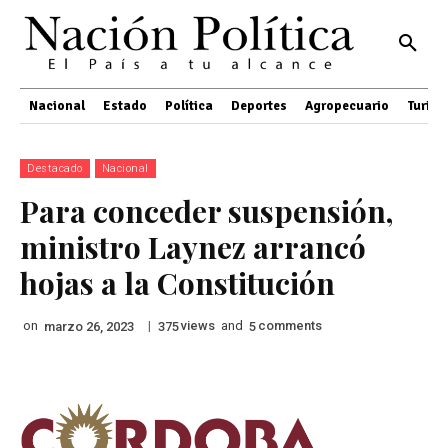
Nacional
Estado
Política
Deportes
Agropecuario
Turis
Destacado
Nacional
Para conceder suspensión,
ministro Laynez arrancó
hojas a la Constitución
on
|
views
and
comments
marzo 26, 2023
375
5