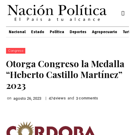
Nacional
Estado
Política
Deportes
Agropecuario
Turis
Congreso
Otorga Congreso la Medalla
“Heberto Castillo Martínez”
2023
on
|
views
and
comments
agosto 26, 2023
474
3