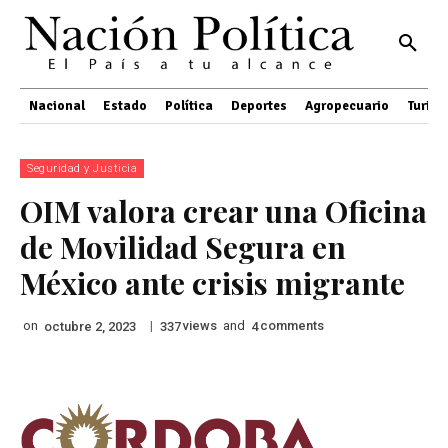
Nacional
Estado
Política
Deportes
Agropecuario
Turis
Seguridad y Justicia
OIM valora crear una Oficina
de Movilidad Segura en
México ante crisis migrante
on
|
views
and
comments
octubre 2, 2023
337
4