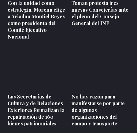
Con la unidad como
Toman protesta tres
estrategia, Morena elige
nuevas Consejerías ante
a Ariadna Montiel Reyes
el pleno del Consejo
como presidenta del
General del INE
Comité Ejecutivo
Nacional
Las Secretarías de
No hay razón para
Cultura y de Relaciones
manifestarse por parte
Exteriores formalizan la
de algunas
repatriación de 160
organizaciones del
bienes patrimoniales
campo y transporte