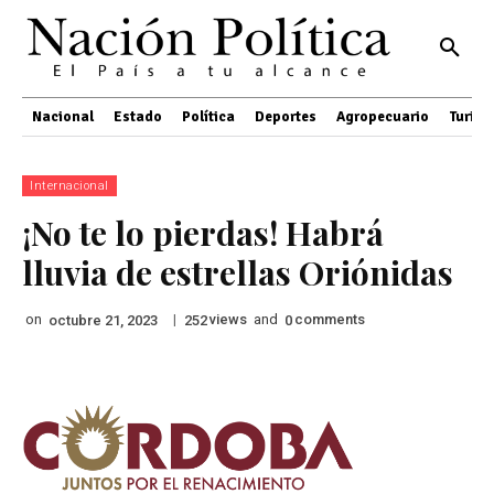
Nacional
Estado
Política
Deportes
Agropecuario
Turis
Internacional
¡No te lo pierdas! Habrá
lluvia de estrellas Oriónidas
on
|
views
and
comments
octubre 21, 2023
252
0