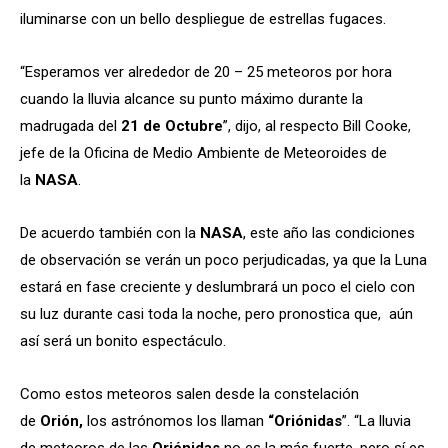
iluminarse con un bello despliegue de estrellas fugaces.
“Esperamos ver alrededor de 20 – 25 meteoros por hora
cuando la lluvia alcance su punto máximo durante la
madrugada del
21 de Octubre
”, dijo, al respecto Bill Cooke,
jefe de la Oficina de Medio Ambiente de Meteoroides de
la
NASA
.
De acuerdo también con la
NASA
, este año las condiciones
de observación se verán un poco perjudicadas, ya que la Luna
estará en fase creciente y deslumbrará un poco el cielo con
su luz durante casi toda la noche, pero pronostica que, aún
así será un bonito espectáculo.
Como estos meteoros salen desde la constelación
de
Orión,
los astrónomos los llaman
“Oriónidas
”. “La lluvia
de meteoros de las
Oriónidas
no es la más fuerte, pero sí es