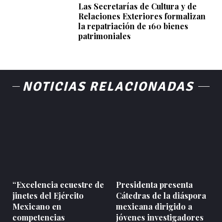
Las Secretarías de Cultura y de
Relaciones Exteriores formalizan
la repatriación de 160 bienes
patrimoniales
NOTICIAS RELACIONADAS
“Excelencia ecuestre de
Presidenta presenta
jinetes del Ejército
Cátedras de la diáspora
Mexicano en
mexicana dirigido a
competencias
jóvenes investigadores