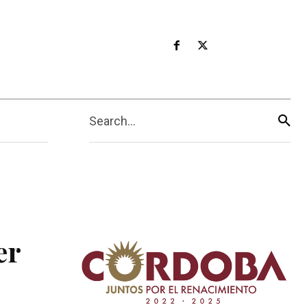
Search...
er