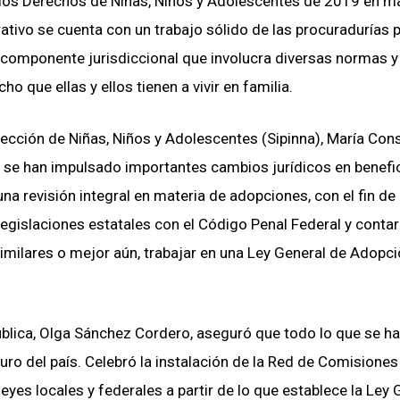
e los Derechos de Niñas, Niños y Adolescentes de 2019 en m
rativo se cuenta con un trabajo sólido de las procuradurías 
 componente jurisdiccional que involucra diversas normas y
 que ellas y ellos tienen a vivir en familia.
cción de Niñas, Niños y Adolescentes (Sipinna), María Con
 se han impulsado importantes cambios jurídicos en benefi
una revisión integral en materia de adopciones, con el fin de
legislaciones estatales con el Código Penal Federal y conta
imilares o mejor aún, trabajar en una Ley General de Adopci
ública, Olga Sánchez Cordero, aseguró que todo lo que se h
uturo del país. Celebró la instalación de la Red de Comisiones
leyes locales y federales a partir de lo que establece la Ley 