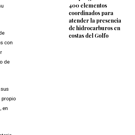
400 elementos
su
coordinados para
atender la presencia
de hidrocarburos en
de
costas del Golfo
es con
r
io de
 sus
l propio
, en