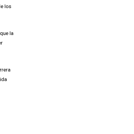
de los
que la
er
rrera
vida