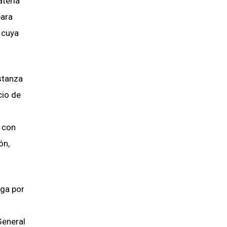
ateria
para
 cuya
stanza
cio de
r con
ón,
aga por
General