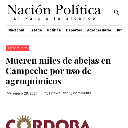
Nacional
Estado
Política
Deportes
Agropecuario
Turis
Agropecuario
Mueren miles de abejas en
Campeche por uso de
agroquímicos
on
|
views
and
comments
enero 28, 2024
461
0