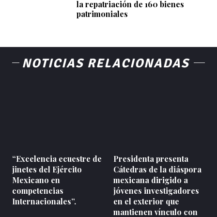
la repatriación de 160 bienes
patrimoniales
NOTICIAS RELACIONADAS
“Excelencia ecuestre de
Presidenta presenta
jinetes del Ejército
Cátedras de la diáspora
Mexicano en
mexicana dirigido a
competencias
jóvenes investigadores
Internacionales”.
en el exterior que
mantienen vínculo con