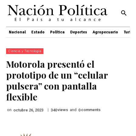
Nacional
Estado
Política
Deportes
Agropecuario
Turis
Ciencia y Tecnología
Motorola presentó el
prototipo de un “celular
pulsera” con pantalla
flexible
on
|
views
and
comments
octubre 26, 2023
340
0