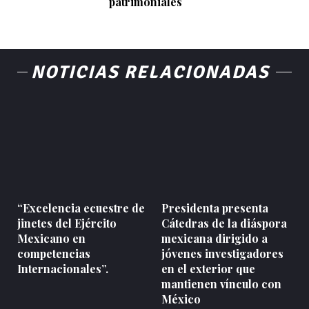
patrimoniales
NOTICIAS RELACIONADAS
“Excelencia ecuestre de
Presidenta presenta
jinetes del Ejército
Cátedras de la diáspora
Mexicano en
mexicana dirigido a
competencias
jóvenes investigadores
Internacionales”.
en el exterior que
mantienen vínculo con
México