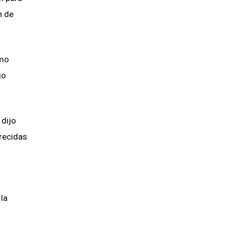
n de
smo
jo
 dijo
arecidas
la