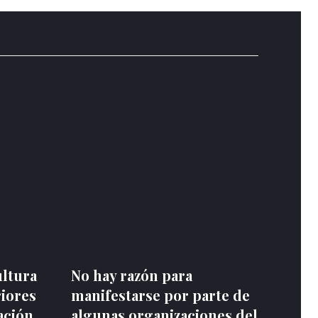
ultura
No hay razón para
riores
manifestarse por parte de
ación
algunas organizaciones del