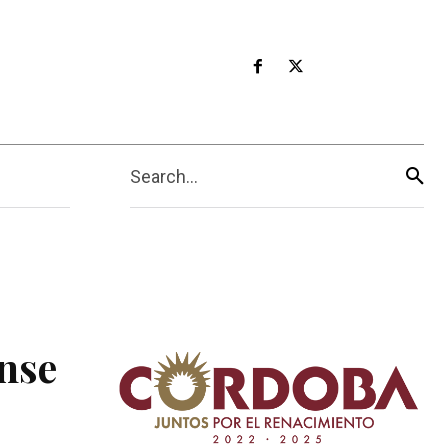
Search...
ense