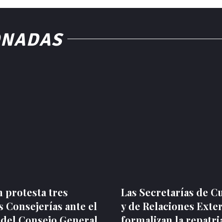
ONADAS
 protesta tres
Las Secretarías de C
 Consejerías ante el
y de Relaciones Exte
 del Consejo General
formalizan la repatri