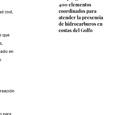
400 elementos
coordinados para
 civil,
atender la presencia
de hidrocarburos en
costas del Golfo
e que
s,
tado en
o
creación
n para