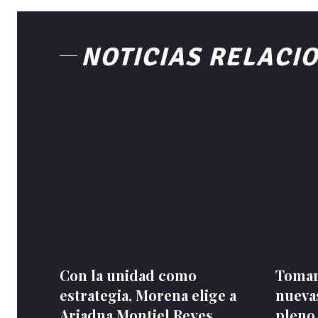
NOTICIAS RELACI
Con la unidad como
Toman
estrategia, Morena elige a
nuevas
Ariadna Montiel Reyes
pleno