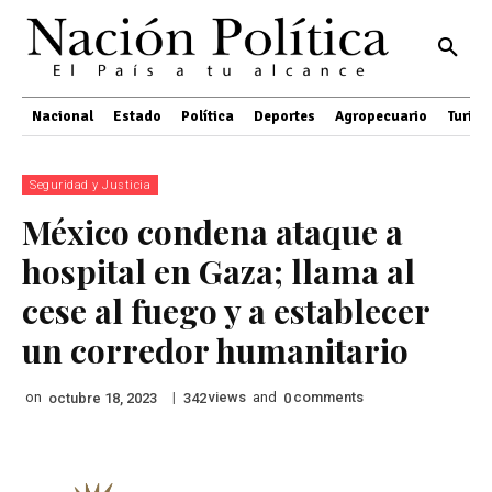
Nacional
Estado
Política
Deportes
Agropecuario
Turis
Seguridad y Justicia
México condena ataque a
hospital en Gaza; llama al
cese al fuego y a establecer
un corredor humanitario
on
|
views
and
comments
octubre 18, 2023
342
0