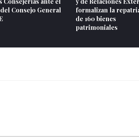
 Consejerías ante el
y de Relaciones Exte
 del Consejo General
formalizan la repatri
NE
de 160 bienes
patrimoniales