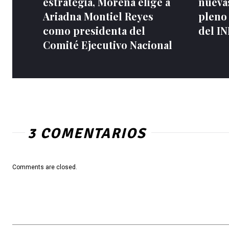
estrategia, Morena elige a
nuevas
Ariadna Montiel Reyes
pleno
como presidenta del
del I
Comité Ejecutivo Nacional
3 COMENTARIOS
Comments are closed.