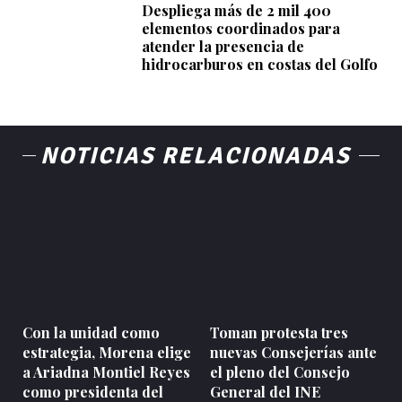
Despliega más de 2 mil 400
elementos coordinados para
atender la presencia de
hidrocarburos en costas del Golfo
NOTICIAS RELACIONADAS
Con la unidad como
Toman protesta tres
estrategia, Morena elige
nuevas Consejerías ante
a Ariadna Montiel Reyes
el pleno del Consejo
como presidenta del
General del INE