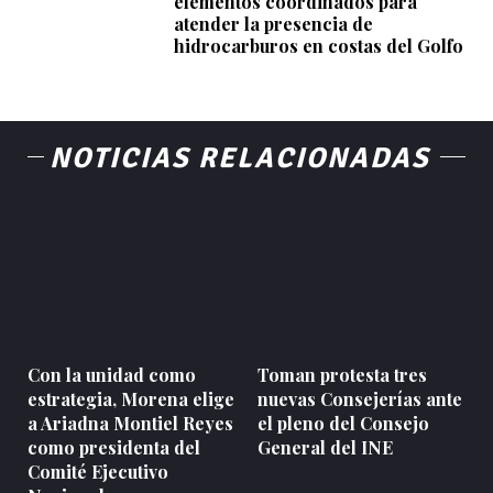
elementos coordinados para
atender la presencia de
hidrocarburos en costas del Golfo
NOTICIAS RELACIONADAS
Con la unidad como
Toman protesta tres
estrategia, Morena elige
nuevas Consejerías ante
a Ariadna Montiel Reyes
el pleno del Consejo
como presidenta del
General del INE
Comité Ejecutivo