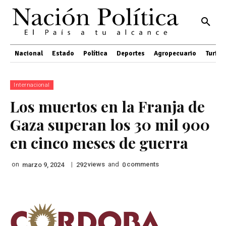
Nacional
Estado
Política
Deportes
Agropecuario
Turis
Internacional
Los muertos en la Franja de
Gaza superan los 30 mil 900
en cinco meses de guerra
on
|
views
and
comments
marzo 9, 2024
292
0