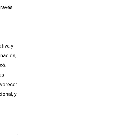
través
tiva y
 nación,
zó.
as
avorecer
ional, y