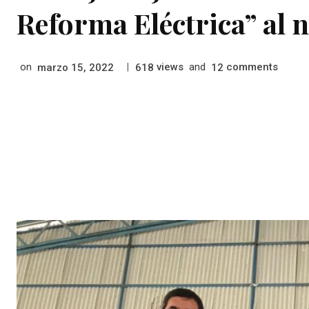
Reforma Eléctrica” al n
on
|
views
and
comments
marzo 15, 2022
618
12