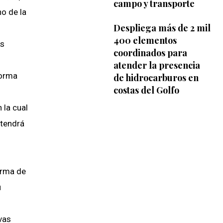
campo y transporte
o de la
Despliega más de 2 mil
400 elementos
os
coordinados para
atender la presencia
forma
de hidrocarburos en
costas del Golfo
 la cual
ntendrá
orma de
u
vas