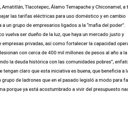
a, Amatitlán, Tlacotepec, Álamo Temapache y Chiconamel, a 
 bajar las tarifas eléctricas para uso doméstico y en cambio
 a un grupo de empresarios ligados a la “mafia del poder”.
co vuelva ser dueño de la luz, que haya un mercado justo y
de empresas privadas, así como fortalecer la capacidad opera
lesionan con cerca de 400 mil millones de pesos al año a la
ndo la deuda histórica con las comunidades pobres”, enfati
 tengan claro que esta iniciativa es buena, que beneficia a l
un grupo de ladrones que en el pasado legisló a modo para f
ma porque ya está acostumbrado a vivir del presupuesto nac