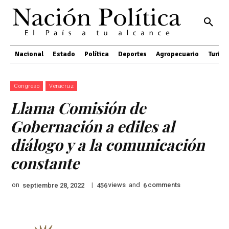
Nacional
Estado
Política
Deportes
Agropecuario
Turis
Congreso
Veracruz
Llama Comisión de
Gobernación a ediles al
diálogo y a la comunicación
constante
on
|
views
and
comments
septiembre 28, 2022
456
6