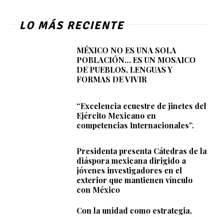
LO MÁS RECIENTE
MÉXICO NO ES UNA SOLA
POBLACIÓN… ES UN MOSAICO
DE PUEBLOS, LENGUAS Y
FORMAS DE VIVIR
“Excelencia ecuestre de jinetes del
Ejército Mexicano en
competencias Internacionales”.
Presidenta presenta Cátedras de la
diáspora mexicana dirigido a
jóvenes investigadores en el
exterior que mantienen vínculo
con México
Con la unidad como estrategia,