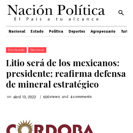
Nacional
Estado
Política
Deportes
Agropecuario
Turis
Destacado
Nacional
Litio será de los mexicanos:
presidente; reafirma defensa
de mineral estratégico
on
|
views
and
comments
abril 13, 2022
600
4