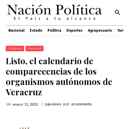
Nacional
Estado
Política
Deportes
Agropecuario
Turis
Congreso
Veracruz
Listo, el calendario de
comparecencias de los
organismos autónomos de
Veracruz
on
|
views
and
comments
enero 12, 2023
346
4