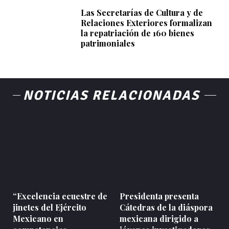
Las Secretarías de Cultura y de
Relaciones Exteriores formalizan
la repatriación de 160 bienes
patrimoniales
NOTICIAS RELACIONADAS
“Excelencia ecuestre de
Presidenta presenta
jinetes del Ejército
Cátedras de la diáspora
Mexicano en
mexicana dirigido a