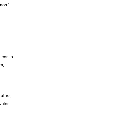
unos.”
 con la
a,
ratura,
valor