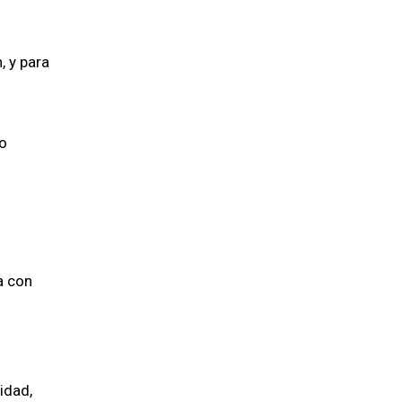
, y para
io
a con
idad,