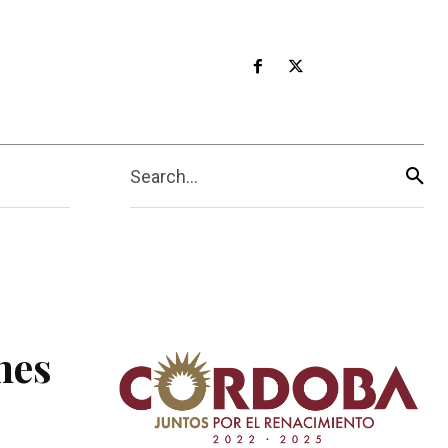
Search...
nes