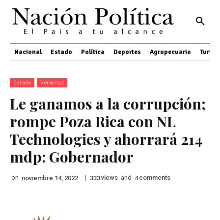
Nacional
Estado
Política
Deportes
Agropecuario
Turis
Estado
Veracruz
Le ganamos a la corrupción;
rompe Poza Rica con NL
Technologies y ahorrará 214
mdp: Gobernador
on
|
views
and
comments
noviembre 14, 2022
333
4