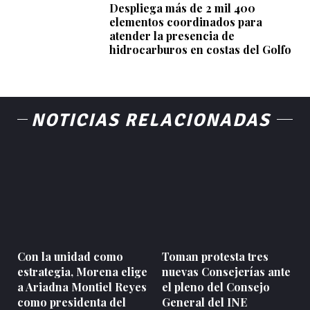
Despliega más de 2 mil 400
elementos coordinados para
atender la presencia de
hidrocarburos en costas del Golfo
NOTICIAS RELACIONADAS
Con la unidad como
Toman protesta tres
estrategia, Morena elige
nuevas Consejerías ante
a Ariadna Montiel Reyes
el pleno del Consejo
como presidenta del
General del INE