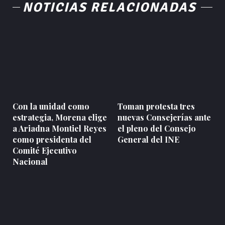
NOTICIAS RELACIONADAS
Con la unidad como
Toman protesta tres
estrategia, Morena elige
nuevas Consejerías ante
a Ariadna Montiel Reyes
el pleno del Consejo
como presidenta del
General del INE
Comité Ejecutivo
Nacional