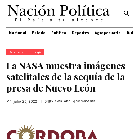
Nacional
Estado
Política
Deportes
Agropecuario
Turis
Ciencia y Tecnología
La NASA muestra imágenes
satelitales de la sequía de la
presa de Nuevo León
on
|
views
and
comments
julio 26, 2022
549
4