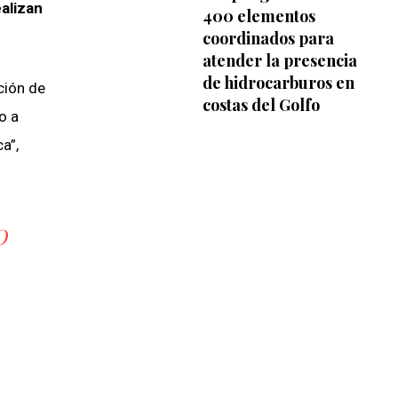
ealizan
400 elementos
coordinados para
atender la presencia
de hidrocarburos en
ción de
costas del Golfo
o a
a”,
O