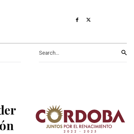
Search...
der
ión