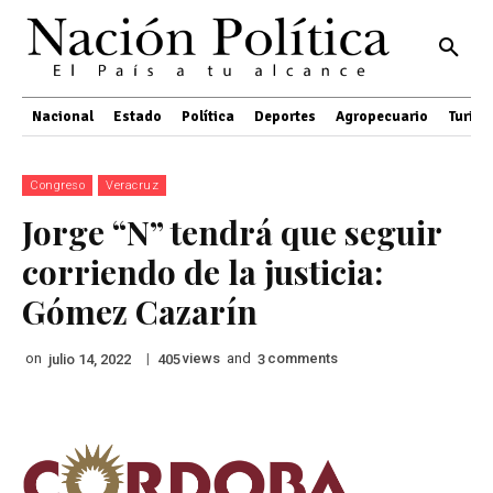
Nacional
Estado
Política
Deportes
Agropecuario
Turis
Congreso
Veracruz
Jorge “N” tendrá que seguir
corriendo de la justicia:
Gómez Cazarín
on
|
views
and
comments
julio 14, 2022
405
3