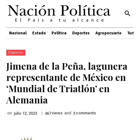
Nacional
Estado
Política
Deportes
Agropecuario
Turis
Deportes
Jimena de la Peña, lagunera
representante de México en
‘Mundial de Triatlón’ en
Alemania
on
|
views
and
comments
julio 12, 2023
467
3