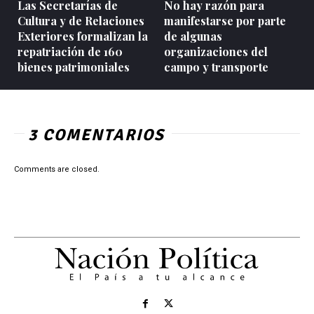
Las Secretarías de
No hay razón para
Cultura y de Relaciones
manifestarse por parte
Exteriores formalizan la
de algunas
repatriación de 160
organizaciones del
bienes patrimoniales
campo y transporte
3 COMENTARIOS
Comments are closed.