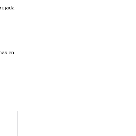
rrojada
más en