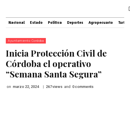
Nacional
Estado
Política
Deportes
Agropecuario
Turis
Ayuntamiento Cordoba
Inicia Protección Civil de
Córdoba el operativo
“Semana Santa Segura”
on
|
views
and
comments
marzo 22, 2024
267
0