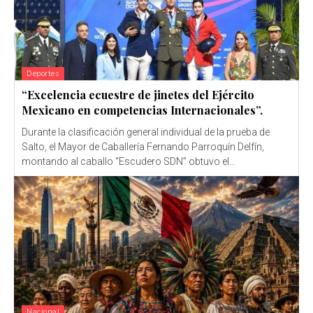
Deportes
“Excelencia ecuestre de jinetes del Ejército
Mexicano en competencias Internacionales”.
Durante la clasificación general individual de la prueba de
Salto, el Mayor de Caballería Fernando Parroquín Delfín,
montando al caballo “Escudero SDN” obtuvo el...
Nacional