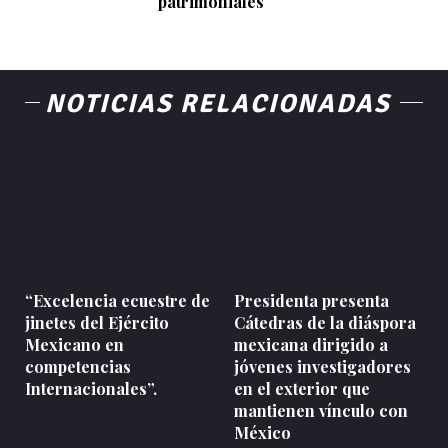
patrimoniales
NOTICIAS RELACIONADAS
“Excelencia ecuestre de
Presidenta presenta
jinetes del Ejército
Cátedras de la diáspora
Mexicano en
mexicana dirigido a
competencias
jóvenes investigadores
Internacionales”.
en el exterior que
mantienen vínculo con
México