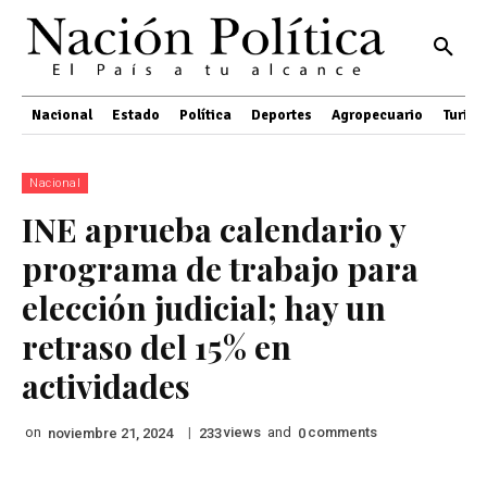
Nacional
Estado
Política
Deportes
Agropecuario
Turis
Nacional
INE aprueba calendario y
programa de trabajo para
elección judicial; hay un
retraso del 15% en
actividades
on
|
views
and
comments
noviembre 21, 2024
233
0