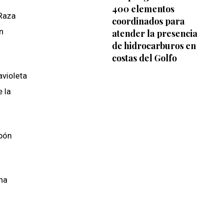
400 elementos
 Raza
coordinados para
n
atender la presencia
de hidrocarburos en
costas del Golfo
avioleta
 la
rbón
na