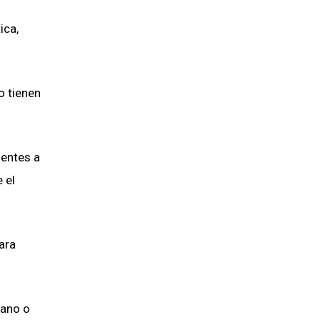
ica,
o tienen
ientes a
 el
ara
iano o