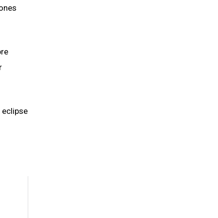
iones
bre
r
 eclipse