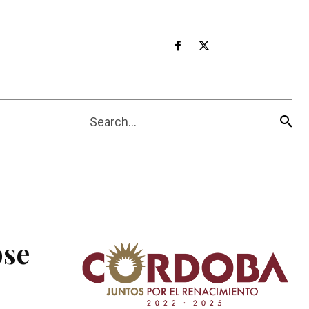
Search...
pse