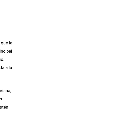
 que la
incipal
go,
da a la
riana;
as
estén