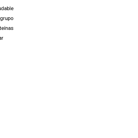
udable
l grupo
teínas
ar