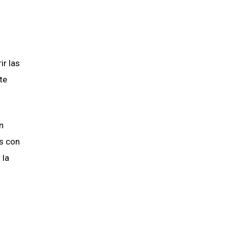
ir las
te
n
as con
 la