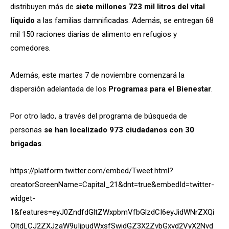
distribuyen más de
siete millones 723 mil litros del vital
líquido
a las familias damnificadas. Además, se entregan 68
mil 150 raciones diarias de alimento en refugios y
comedores.
Además, este martes 7 de noviembre comenzará la
dispersión adelantada de los
Programas para el Bienestar
.
Por otro lado, a través del programa de búsqueda de
personas
se han localizado 973 ciudadanos con 30
brigadas
.
https://platform.twitter.com/embed/Tweet.html?
creatorScreenName=Capital_21&dnt=true&embedId=twitter-
widget-
1&features=eyJ0ZndfdGltZWxpbmVfbGlzdCI6eyJidWNrZXQi
OltdLCJ2ZXJzaW9uIjpudWxsfSwidGZ3X2ZvbGxvd2VyX2Nvd