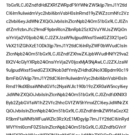
1bGx9LCJ0ZndfdHdlZXRfZWRpdF9iYWNrZW5kIjp7ImJ1Y2tld
CI6Im9uIiwidmVyc2lvbiI6bnVsbH0sInRmd19yZWZzcmNfc2Vz
c2lvbiI6eyJidWNrZXQiOiJvbiIsInZlcnNpb24iOm51bGx9LCJ0Zn
dfZm9zbnJfc29mdF9pbnRlcnZlbnRpb25zX2VuYWJsZWQiOn
siYnVja2V0Ijoib24iLCJ2ZXJzaW9uIjpudWxsfSwidGZ3X21peG
VkX21lZGlhXzE1ODk3Ijp7ImJ1Y2tldCI6InRyZWF0bWVudCIsIn
ZlcnNpb24iOm51bGx9LCJ0ZndfZXhwZXJpbWVudHNfY29va2
llX2V4cGlyYXRpb24iOnsiYnVja2V0IjoxMjA5NjAwLCJ2ZXJzaW
9uIjpudWxsfSwidGZ3X3Nob3dfYmlyZHdhdGNoX3Bpdm90c19
lbmFibGVkIjp7ImJ1Y2tldCI6Im9uIiwidmVyc2lvbiI6bnVsbH0sIn
Rmd19kdXBsaWNhdGVfc2NyaWJlc190b19zZXR0aW5ncyI6ey
JidWNrZXQiOiJvbiIsInZlcnNpb24iOm51bGx9LCJ0ZndfdXNlX3
Byb2ZpbGVfaW1hZ2Vfc2hhcGVfZW5hYmxlZCI6eyJidWNrZX
QiOiJvbiIsInZlcnNpb24iOm51bGx9LCJ0ZndfdmlkZW9faGxzX2
R5bmFtaWNfbWFuaWZlc3RzXzE1MDgyIjp7ImJ1Y2tldCI6InRyd
WVfYml0cmF0ZSIsInZlcnNpb24iOm51bGx9LCJ0ZndfbGVnY