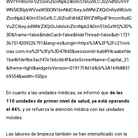
WVfYml0cmF0ZSIsInZlcnNpb24iOm51bGx9LCJ0ZndfbGVnY
WN5X3RpbWVsaW5lX3N1bnNldCI6eyJidWNrZXQiOnRydWUsIn
ZlcnNpb24iOm51bGx9LCJ0ZndfdHdlZXRfZWRpdF9mcm9udG
VuZCI6eyJidWNrZXQiOiJvbiIsInZlcnNpb24iOm51bGx9fQ%3D%
3D&frame=false&hideCard=false&hideThread=false&id=1721
367514209226791&lang=es&origin=https%3A%2F%2Fc21noti
cias.com.mx%2F%3Fp%3D47843&sessionId=6a6894caabefde
1ba46fde9be3acf47e1b6c6b4f&siteScreenName=Capital_21
&theme=light&widgetsVersion=01917f4d1d4cb%3A16968831
69554&width=550px
En cuanto a las unidades médicas, se informó que
de las
110 unidades de primer nivel de salud, ya está operando
el 44%
, y se refuerza la atención médica con las unidades
móviles.
Las labores de limpieza también se han intensificado con la