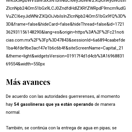
WN5X3RpbWVsaW5lX3N1bnNldCI6eyJidWNrZXQiOnRydWUsIn
ZlcnNpb24iOm51bGx9LCJ0ZndfdHdlZXRfZWRpdF9mcm9udG
VuZCI6eyJidWNrZXQiOiJvbiIsInZlcnNpb24iOm51bGx9fQ%3D%
3D&frame=false&hideCard=false&hideThread=false&id=1721
362931156148290&lang=es&origin=https%3A%2F%2Fc21noti
cias.com.mx%2F%3Fp%3D47843&sessionId=6a6894caabefde
1ba46fde9be3acf47e1b6c6b4f&siteScreenName=Capital_21
&theme=light&widgetsVersion=01917f4d1d4cb%3A16968831
69554&width=550px
Más avances
De acuerdo con las autoridades guerrerenses, al momento
hay
54 gasolineras que ya están operando
de manera
normal.
También, se continúa con la entrega de agua en pipas; se