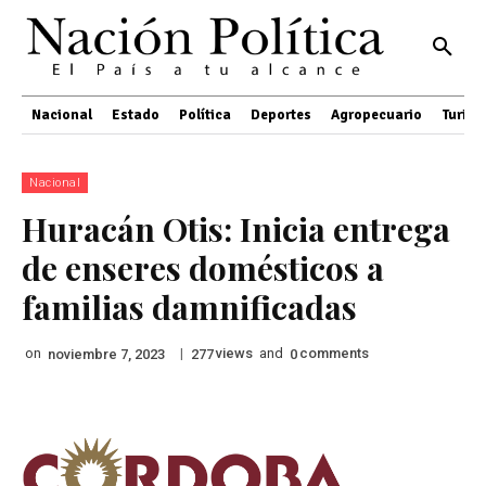
Nacional
Estado
Política
Deportes
Agropecuario
Turis
Nacional
Huracán Otis: Inicia entrega
de enseres domésticos a
familias damnificadas
on
|
views
and
comments
noviembre 7, 2023
277
0