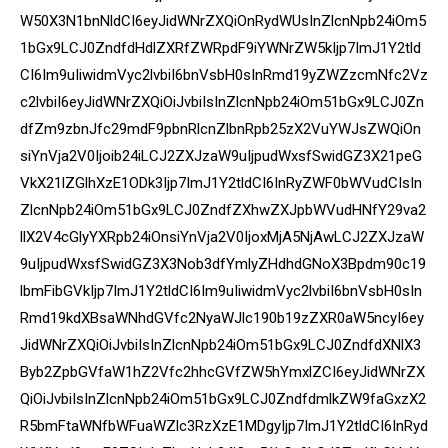
W50X3N1bnNldCI6eyJidWNrZXQiOnRydWUsInZlcnNpb24iOm5
1bGx9LCJ0ZndfdHdlZXRfZWRpdF9iYWNrZW5kIjp7ImJ1Y2tld
CI6Im9uIiwidmVyc2lvbiI6bnVsbH0sInRmd19yZWZzcmNfc2Vz
c2lvbiI6eyJidWNrZXQiOiJvbiIsInZlcnNpb24iOm51bGx9LCJ0Zn
dfZm9zbnJfc29mdF9pbnRlcnZlbnRpb25zX2VuYWJsZWQiOn
siYnVja2V0Ijoib24iLCJ2ZXJzaW9uIjpudWxsfSwidGZ3X21peG
VkX21lZGlhXzE1ODk3Ijp7ImJ1Y2tldCI6InRyZWF0bWVudCIsIn
ZlcnNpb24iOm51bGx9LCJ0ZndfZXhwZXJpbWVudHNfY29va2
llX2V4cGlyYXRpb24iOnsiYnVja2V0IjoxMjA5NjAwLCJ2ZXJzaW
9uIjpudWxsfSwidGZ3X3Nob3dfYmlyZHdhdGNoX3Bpdm90c19
lbmFibGVkIjp7ImJ1Y2tldCI6Im9uIiwidmVyc2lvbiI6bnVsbH0sIn
Rmd19kdXBsaWNhdGVfc2NyaWJlc190b19zZXR0aW5ncyI6ey
JidWNrZXQiOiJvbiIsInZlcnNpb24iOm51bGx9LCJ0ZndfdXNlX3
Byb2ZpbGVfaW1hZ2Vfc2hhcGVfZW5hYmxlZCI6eyJidWNrZX
QiOiJvbiIsInZlcnNpb24iOm51bGx9LCJ0ZndfdmlkZW9faGxzX2
R5bmFtaWNfbWFuaWZlc3RzXzE1MDgyIjp7ImJ1Y2tldCI6InRyd