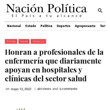
Nacional
Estado
Política
Deportes
Agropecuario
Turis
Estado
Salud
Veracruz
Honran a profesionales de la
enfermería que diariamente
apoyan en hospitales y
clínicas del sector salud
on
|
views
and
comments
mayo 13, 2022
491
5