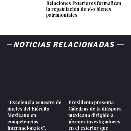
Relaciones Exteriores formalizan
la repatriación de 160 bienes
patrimoniales
NOTICIAS RELACIONADAS
“Excelencia ecuestre de
Presidenta presenta
jinetes del Ejército
Cátedras de la diáspora
Mexicano en
mexicana dirigido a
competencias
jóvenes investigadores
Internacionales”.
en el exterior que