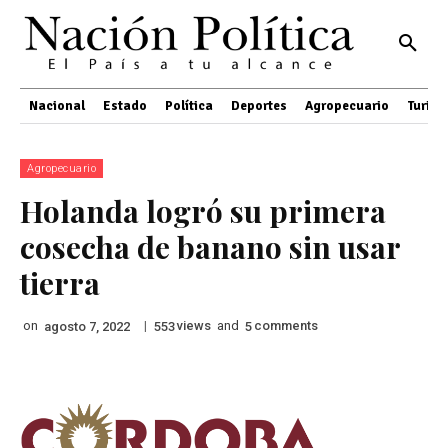
Nacional
Estado
Política
Deportes
Agropecuario
Turis
Agropecuario
Holanda logró su primera
cosecha de banano sin usar
tierra
on
|
views
and
comments
agosto 7, 2022
553
5