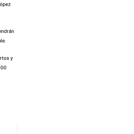
López
tendrán
le.
rtos y
000