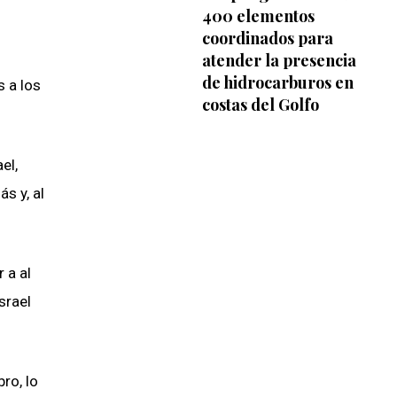
400 elementos
coordinados para
atender la presencia
de hidrocarburos en
s a los
costas del Golfo
el,
s y, al
 a al
srael
ro, lo