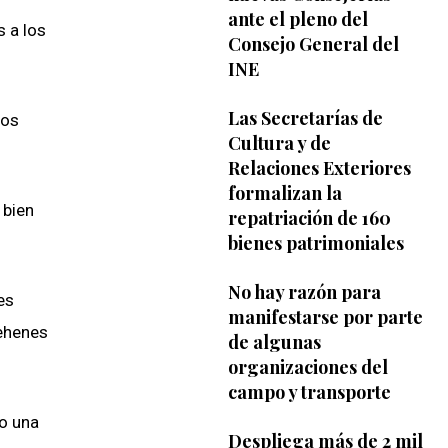
ante el pleno del
s a los
Consejo General del
INE
Las Secretarías de
dos
Cultura y de
Relaciones Exteriores
formalizan la
 bien
repatriación de 160
bienes patrimoniales
No hay razón para
es
manifestarse por parte
rehenes
de algunas
organizaciones del
campo y transporte
do una
Despliega más de 2 mil