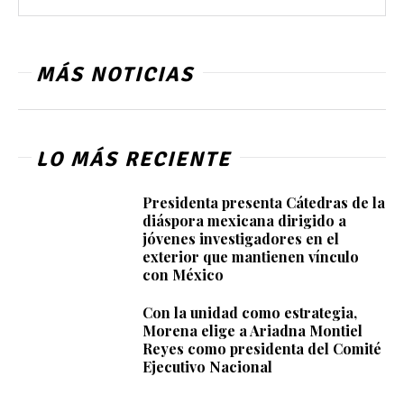
MÁS NOTICIAS
LO MÁS RECIENTE
Presidenta presenta Cátedras de la
diáspora mexicana dirigido a
jóvenes investigadores en el
exterior que mantienen vínculo
con México
Con la unidad como estrategia,
Morena elige a Ariadna Montiel
Reyes como presidenta del Comité
Ejecutivo Nacional