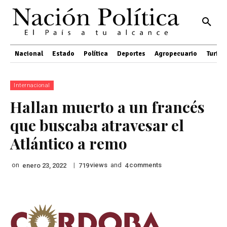
Nacional
Estado
Política
Deportes
Agropecuario
Turis
Internacional
Hallan muerto a un francés
que buscaba atravesar el
Atlántico a remo
on
|
views
and
comments
enero 23, 2022
719
4