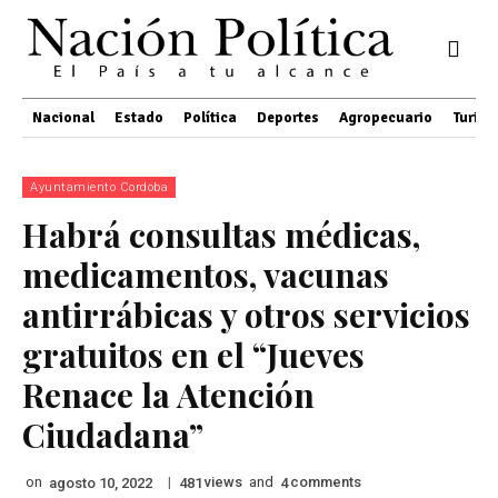
Nacional
Estado
Política
Deportes
Agropecuario
Turis
Ayuntamiento Cordoba
Habrá consultas médicas,
medicamentos, vacunas
antirrábicas y otros servicios
gratuitos en el “Jueves
Renace la Atención
Ciudadana”
on
|
views
and
comments
agosto 10, 2022
481
4