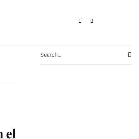
Search...
 el